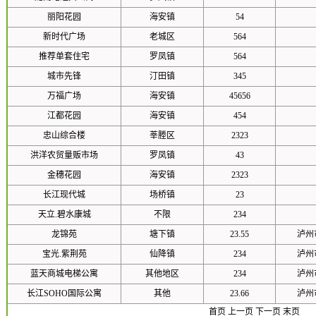
丽阳花园
海安镇
54
新时代广场
老城区
564
推荐单套住宅
罗凤镇
564
城市先锋
汀田镇
345
万福广场
海安镇
45656
江都花园
海安镇
454
忠山综合楼
莘塍区
2323
洪洋农贸量贩市场
罗凤镇
43
金穗花园
海安镇
2323
长江现代城
场桥镇
23
天立.碧水康城
不限
234
龙锦苑
塘下镇
23.55
泸州
宝光.紫荆苑
仙降镇
234
泸州
蓝天商城电梯公寓
其他地区
234
泸州
长江SOHO国际公寓
其他
23.66
泸州
首页
上一页
下一页
末页