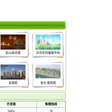
忠山综合楼
洪洋农贸量贩市场
龙锦苑
宝光.紫荆苑
开发商
售楼热线
5445y
78