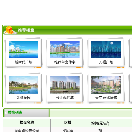
新时代广场
推荐单套住宅
万福广场
金穗花园
长江现代城
天立.碧水康城
楼盘列表
2
楼盘名称
区域
均价(元/m
)
龙南路经典公寓
罗凤镇
78