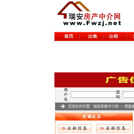
用
密
户
码:
名:
您现在的位置：
瑞安房屋中介网
>>
楼盘