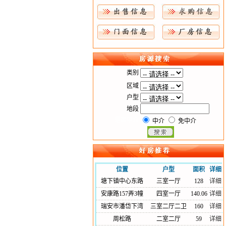
类别
区域
户型
地段
是否中介
中介
免中介
位置
户型
面积
详细
塘下镇中心东路
三室一厅
128
详细
安康路157弄3幢
四室一厅
140.06
详细
瑞安市潘岱下湾
三室二厅二卫
160
详细
周松路
二室二厅
59
详细